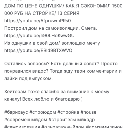
ДОМ ПО ЦЕНЕ ОДНУШКИ/ КАК Я СЭКОНОМИЛ 1500
000 РУБ НА СТРОЙКЕ/ 13 СЕРИЯ
https://youtu.be/5fpruwmPRs0
Построил дом на самоизоляции. Смета.
https://youtu.be/h90LHoKwwGU
Из однушки в свой дом/ воплощаю мечту
https://youtu.be/EBld9BTXWVQ
Остались вопросы? Есть дельный совет? Просто
понравился видос? Тогда жду твои комментарии и
лайки под выпуском!
Хейтерам тоже спасибо за внимание к моему
каналу! Всех люблю и благодарю )
#барнхаус #строюдом #стройка #house
#современныйдом #строительныйкадр
#самоизоляция #одноэтажныйдом #домзамиллион