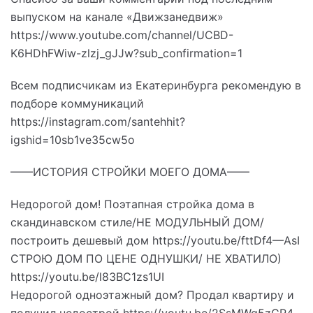
выпуском на канале «Движзанедвиж»
https://www.youtube.com/channel/UCBD-
K6HDhFWiw-zlzj_gJJw?sub_confirmation=1
Всем подписчикам из Екатеринбурга рекомендую в
подборе коммуникаций
https://instagram.com/santehhit?
igshid=10sb1ve35cw5o
——ИСТОРИЯ СТРОЙКИ МОЕГО ДОМА——
Недорогой дом! Поэтапная стройка дома в
скандинавском стиле/НЕ МОДУЛЬНЫЙ ДОМ/
построить дешевый дом https://youtu.be/fttDf4—AsI
СТРОЮ ДОМ ПО ЦЕНЕ ОДНУШКИ/ НЕ ХВАТИЛО)
https://youtu.be/l83BC1zs1UI
Недорогой одноэтажный дом? Продал квартиру и
получил недострой https://youtu.be/2SsMWq5zGR4