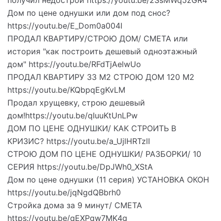
Дом по цене однушки или дом под снос?
https://youtu.be/E_Dom0a004I
ПРОДАЛ КВАРТИРУ/СТРОЮ ДОМ/ СМЕТА или
история "как построить дешевый одноэтажный
дом" https://youtu.be/RFdTjAelwUo
ПРОДАЛ КВАРТИРУ 33 М2 СТРОЮ ДОМ 120 М2
https://youtu.be/KQbpqEgKvLM
Продал хрущевку, строю дешевый
дом!https://youtu.be/qIuuKtUnLPw
ДОМ ПО ЦЕНЕ ОДНУШКИ/ КАК СТРОИТЬ В
КРИЗИС? https://youtu.be/a_UjlHRTzlI
СТРОЮ ДОМ ПО ЦЕНЕ ОДНУШКИ/ РАЗБОРКИ/ 10
СЕРИЯ https://youtu.be/DpJWh0_XStA
Дом по цене однушки (11 серия) УСТАНОВКА ОКОН
https://youtu.be/jqNgdQBbrh0
Стройка дома за 9 минут/ СМЕТА
https://youtu.be/qEXPgw7MK4g