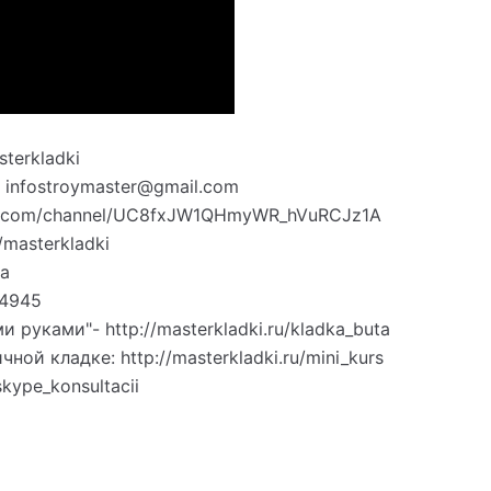
terkladki
infostroymaster@gmail.com
e.com/channel/UC8fxJW1QHmyWR_hVuRCJz1A
masterkladki
va
84945
 руками"- http://masterkladki.ru/kladka_buta
й кладке: http://masterkladki.ru/mini_kurs
skype_konsultacii