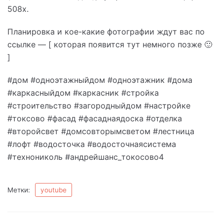
508х.
Планировка и кое-какие фотографии ждут вас по
ссылке — [ которая появится тут немного позже 🙂
]
#дом #одноэтажныйдом #одноэтажник #дома
#каркасныйдом #каркасник #стройка
#строительство #загородныйдом #настройке
#токсово #фасад #фасаднаядоска #отделка
#второйсвет #домсовторымсветом #лестница
#лофт #водосточка #водосточнаясистема
#технониколь #андрейшанс_токосово4
Метки:
youtube