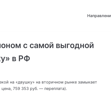
Направлени
ионом с самой выгодной
ку» в РФ
текой на «двушку» на вторичном рынке замыкает
цена, 759 353 руб. — переплата).