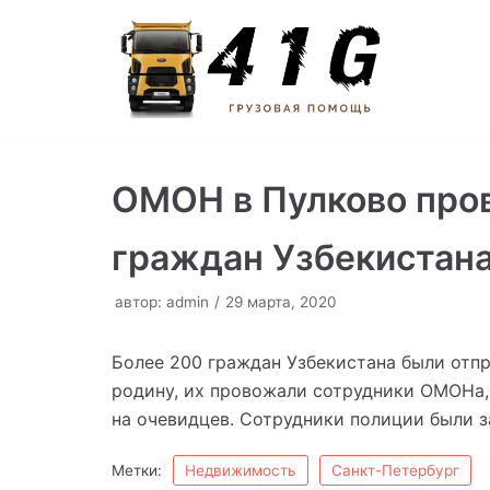
Перейти
к
содержимому
ОМОН в Пулково пров
граждан Узбекистан
автор:
admin
29 марта, 2020
Более 200 граждан Узбекистана были отпр
родину, их провожали сотрудники ОМОНа,
на очевидцев. Сотрудники полиции были з
Метки:
Недвижимость
Санкт-Петербург