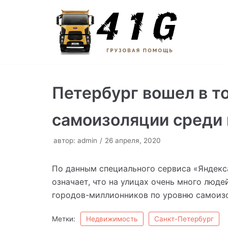
Перейти
к
содержимому
Петербург вошел в т
самоизоляции среди
автор:
admin
26 апреля, 2020
По данным специального сервиса «Яндекса»
означает, что на улицах очень много люде
городов-миллионников по уровню самоизо
Метки:
Недвижимость
Санкт-Петербург