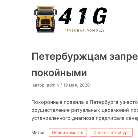
Перейти
к
содержимому
Петербуржцам запре
покойными
автор:
admin
19 мая, 2020
Похоронные правила в Петербурге ужесто
осуществление ритуальных церемоний пр
установленного диагноза предписала санв
Метки:
Недвижимость
Санкт-Петербург